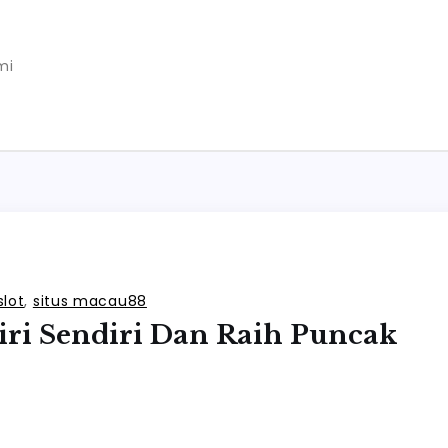
mi
slot
,
situs macau88
ri Sendiri Dan Raih Puncak