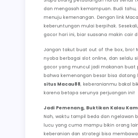
Siapa bilang petualangan harus serius te
dan mengasah kemampuan. Budi tahu, b
menuju kemenangan. Dengan link Macau8
keberuntungan mulai berpihak. Sesekali,
gacor hari ini, biar suasana makin cai
Jangan takut buat out of the box, bro! 
nyoba berbagai slot online, dan selalu 
gacor yang muncul jadi makanan buat 
bahwa kemenangan besar bisa datang ka
situs Macau88
, keberanianmu bakal bi
karena betapa serunya perjuangan ini!
Jadi Pemenang, Buktikan Kalau Kamu
Nah, waktu tampil beda dan ngelawan 
lucu yang cuma mampu bikin orang lain
keberanian dan strategi bisa membaw