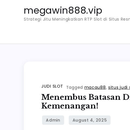
Skip
megawin888.vip
to
Strategi Jitu Meningkatkan RTP Slot di Situs Res
content
JUDI SLOT
Tagged
macau88
,
situs judi 
Menembus Batasan Di
Kemenangan!