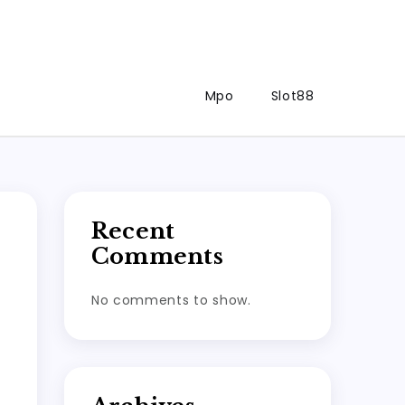
Mpo
Slot88
Recent
Comments
No comments to show.