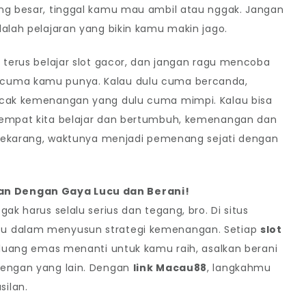
g besar, tinggal kamu mau ambil atau nggak. Jangan
dalah pelajaran yang bikin kamu makin jago.
, terus belajar slot gacor, dan jangan ragu mencoba
 cuma kamu punya. Kalau dulu cuma bercanda,
uncak kemenangan yang dulu cuma mimpi. Kalau bisa
tempat kita belajar dan bertumbuh, kemenangan dan
. Sekarang, waktunya menjadi pemenang sejati dengan
n Dengan Gaya Lucu dan Berani!
ak harus selalu serius dan tegang, bro. Di situs
tu dalam menyusun strategi kemenangan. Setiap
slot
peluang emas menanti untuk kamu raih, asalkan berani
dengan yang lain. Dengan
link Macau88
, langkahmu
ilan.