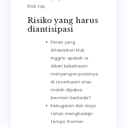
klub top.
Risiko yang harus
diantisipasi
Peran yang
ditawarkan klub
Inggris: apakah ia
diberi kebebasan
menyerupai posisinya
di Leverkusen atau
malah dipaksa
bermain berbeda?
Kebugaran dan daya
tahan menghadapi
tempo Premier