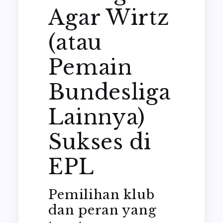
Agar Wirtz
(atau
Pemain
Bundesliga
Lainnya)
Sukses di
EPL
Pemilihan klub
dan peran yang