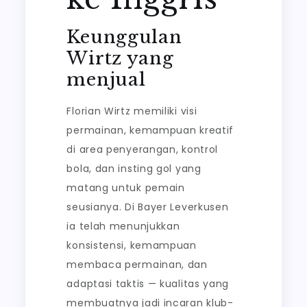
Keunggulan
Wirtz yang
menjual
Florian Wirtz memiliki visi
permainan, kemampuan kreatif
di area penyerangan, kontrol
bola, dan insting gol yang
matang untuk pemain
seusianya. Di Bayer Leverkusen
ia telah menunjukkan
konsistensi, kemampuan
membaca permainan, dan
adaptasi taktis — kualitas yang
membuatnya jadi incaran klub-