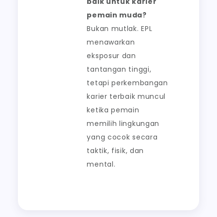
baik untuk karier
pemain muda?
Bukan mutlak. EPL
menawarkan
eksposur dan
tantangan tinggi,
tetapi perkembangan
karier terbaik muncul
ketika pemain
memilih lingkungan
yang cocok secara
taktik, fisik, dan
mental.