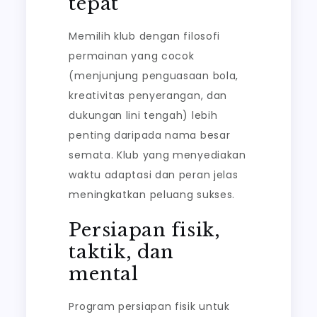
tepat
Memilih klub dengan filosofi
permainan yang cocok
(menjunjung penguasaan bola,
kreativitas penyerangan, dan
dukungan lini tengah) lebih
penting daripada nama besar
semata. Klub yang menyediakan
waktu adaptasi dan peran jelas
meningkatkan peluang sukses.
Persiapan fisik,
taktik, dan
mental
Program persiapan fisik untuk