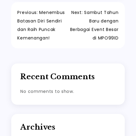
Post
Previous:
Menembus
Next:
Sambut Tahun
Batasan Diri Sendiri
Baru dengan
navigation
dan Raih Puncak
Berbagai Event Besar
Kemenangan!
di MPO99ID
Recent Comments
No comments to show.
Archives