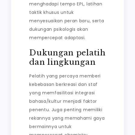
menghadapi tempo EPL, latihan
taktik khusus untuk
menyesuaikan peran baru, serta
dukungan psikologis akan
mempercepat adaptasi.
Dukungan pelatih
dan lingkungan
Pelatih yang percaya memberi
kebebasan berkreasi dan staf
yang memfasilitasi integrasi
bahasa/kultur menjadi faktor
penentu. Juga penting memiliki
rekannya yang memahami gaya
bermainnya untuk