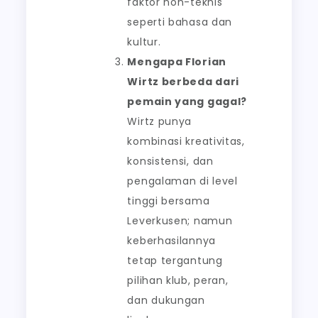
faktor non-teknis
seperti bahasa dan
kultur.
Mengapa Florian
Wirtz berbeda dari
pemain yang gagal?
Wirtz punya
kombinasi kreativitas,
konsistensi, dan
pengalaman di level
tinggi bersama
Leverkusen; namun
keberhasilannya
tetap tergantung
pilihan klub, peran,
dan dukungan