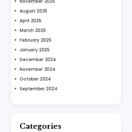
November 2025
August 2025
April 2025
March 2025
February 2025
January 2025
December 2024
November 2024
October 2024
September 2024
Categories