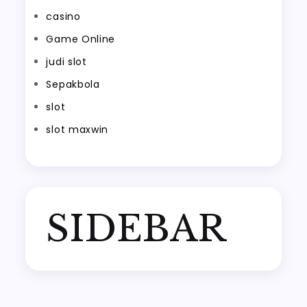
casino
Game Online
judi slot
Sepakbola
slot
slot maxwin
SIDEBAR