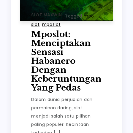
SLOT MAXWIN
Tagged
mpo
slot
,
mposlot
Mposlot:
Menciptakan
Sensasi
Habanero
Dengan
Keberuntungan
Yang Pedas
Dalam dunia perjudian dan
permainan daring, slot
menjadi salah satu pilihan
paling populer. Kecintaan
terhadap […]