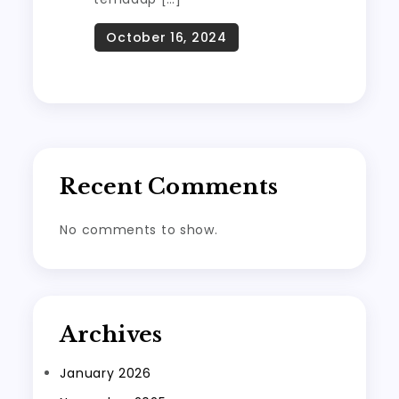
Recent Comments
No comments to show.
Archives
January 2026