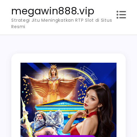
Skip
megawin888.vip
to
Strategi Jitu Meningkatkan RTP Slot di Situs
content
Resmi