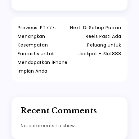
Post
Previous:
PT777:
Next:
Di Setiap Putran
Menangkan
Reels Pasti Ada
navigation
Kesempatan
Peluang untuk
Fantastis untuk
Jackpot – Slot888
Mendapatkan iPhone
Impian Anda
Recent Comments
No comments to show.