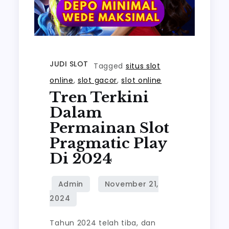
JUDI SLOT
Tagged
situs slot
online
,
slot gacor
,
slot online
Tren Terkini
Dalam
Permainan Slot
Pragmatic Play
Di 2024
Tahun 2024 telah tiba, dan