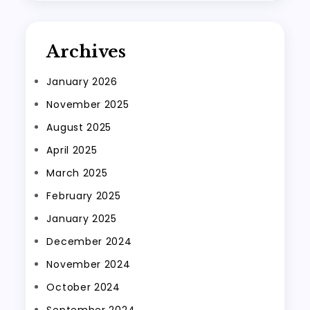
Archives
January 2026
November 2025
August 2025
April 2025
March 2025
February 2025
January 2025
December 2024
November 2024
October 2024