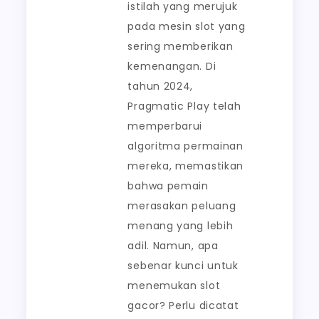
istilah yang merujuk
pada mesin slot yang
sering memberikan
kemenangan. Di
tahun 2024,
Pragmatic Play telah
memperbarui
algoritma permainan
mereka, memastikan
bahwa pemain
merasakan peluang
menang yang lebih
adil. Namun, apa
sebenar kunci untuk
menemukan slot
gacor? Perlu dicatat