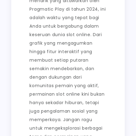
menarik yang ditawarkan oleh
Pragmatic Play di tahun 2024, ini
adalah waktu yang tepat bagi
Anda untuk bergabung dalam
keseruan dunia slot online. Dari
grafik yang mengagumkan
hingga fitur interaktif yang
membuat setiap putaran
semakin mendebarkan, dan
dengan dukungan dari
komunitas pemain yang aktif,
permainan slot online kini bukan
hanya sekadar hiburan, tetapi
juga pengalaman sosial yang
memperkaya. Jangan ragu
untuk mengeksplorasi berbagai