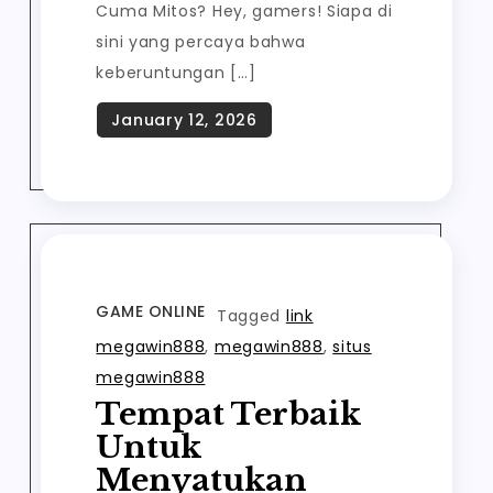
Cuma Mitos? Hey, gamers! Siapa di
sini yang percaya bahwa
keberuntungan […]
GAME ONLINE
Tagged
link
megawin888
,
megawin888
,
situs
megawin888
Tempat Terbaik
Untuk
Menyatukan