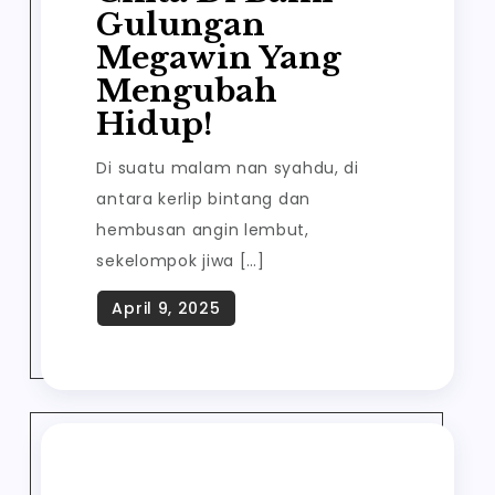
Gulungan
Megawin Yang
Mengubah
Hidup!
Di suatu malam nan syahdu, di
antara kerlip bintang dan
hembusan angin lembut,
sekelompok jiwa […]