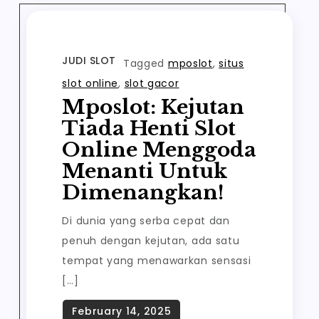
JUDI SLOT
Tagged
mposlot
,
situs
slot online
,
slot gacor
Mposlot: Kejutan
Tiada Henti Slot
Online Menggoda
Menanti Untuk
Dimenangkan!
Di dunia yang serba cepat dan
penuh dengan kejutan, ada satu
tempat yang menawarkan sensasi
[…]