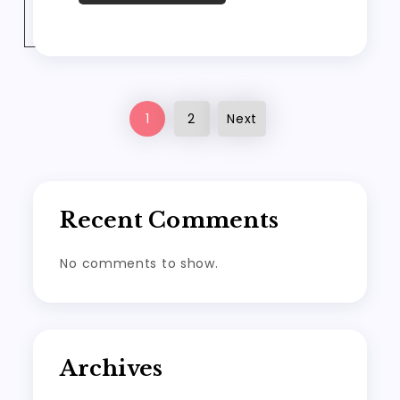
Posts
1
2
Next
pagination
Recent Comments
No comments to show.
Archives