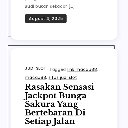
Budi bukan sekadar […]
JUDI SLOT
Tagged
link macau88
,
macau88
,
situs judi slot
Rasakan Sensasi
Jackpot Bunga
Sakura Yang
Bertebaran Di
Setiap Jalan