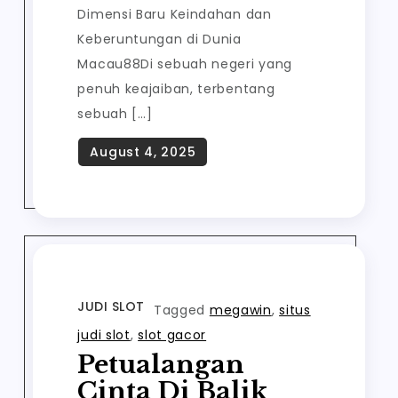
Dimensi Baru Keindahan dan
Keberuntungan di Dunia
Macau88Di sebuah negeri yang
penuh keajaiban, terbentang
sebuah […]
JUDI SLOT
Tagged
megawin
,
situs
judi slot
,
slot gacor
Petualangan
Cinta Di Balik